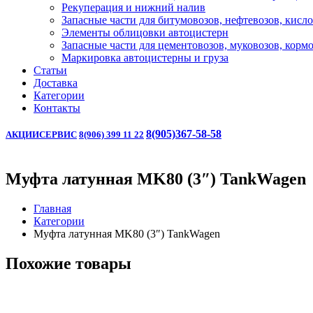
Рекуперация и нижний налив
Запасные части для битумовозов, нефтевозов, кисл
Элементы облицовки автоцистерн
Запасные части для цементовозов, муковозов, корм
Маркировка автоцистерны и груза
Статьи
Доставка
Категории
Контакты
8(905)367-58-58
АКЦИИ
СЕРВИС
8(906) 399 11 22
Муфта латунная MK80 (3″) TankWagen
Главная
Категории
Муфта латунная MK80 (3″) TankWagen
Похожие товары