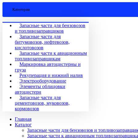
Категории
Запасные части для бензовозов
и топливозаправщиков
Запасные части для
битумовозов, нефтевозов,
кислотовозов
Запасные части к авиационным
топливозаправщикам
Маркировка автоцистерны и
груза
Рекуперация и нижний налив
Электрооборудование
Элементы облицовки
автоцистерн
Запасные части для
цементовозов, муковозов,
кормовозов
Главная
Каталог
Запасные части для бензовозов и топливозаправщи
Запасные части к авиационным топливозаправщик