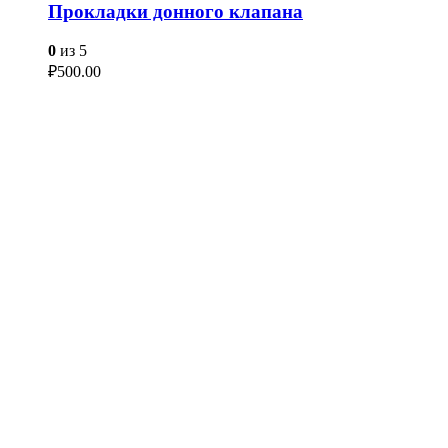
Прокладки донного клапана
0
из 5
₽
500.00