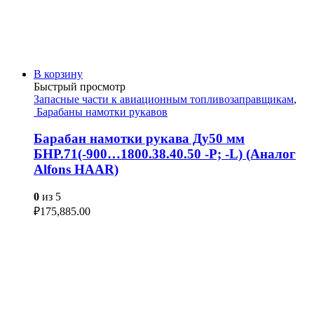
В корзину
Быстрый просмотр
Запасные части к авиационным топливозаправщикам
,
Барабаны намотки рукавов
Барабан намотки рукава Ду50 мм
БНР.71(-900…1800.38.40.50 -P; -L) (Аналог
Alfons HAAR)
0
из 5
₽
175,885.00