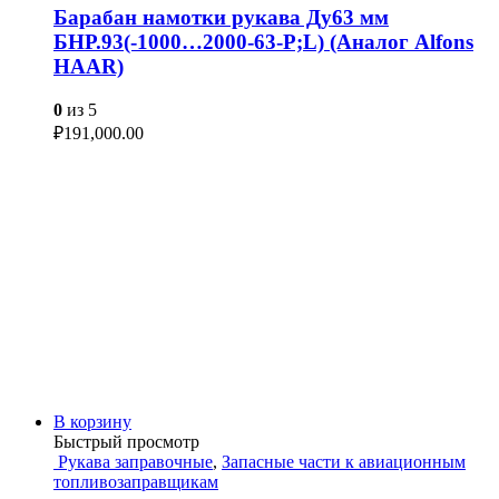
Барабан намотки рукава Ду63 мм
БНР.93(-1000…2000-63-P;L) (Аналог Alfons
HAAR)
0
из 5
₽
191,000.00
В корзину
Быстрый просмотр
Рукава заправочные
,
Запасные части к авиационным
топливозаправщикам