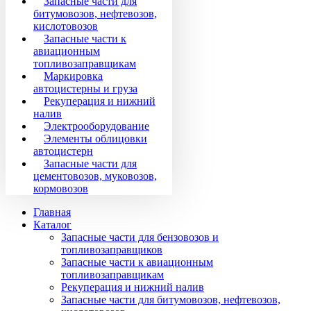
Запасные части для
битумовозов, нефтевозов,
кислотовозов
Запасные части к
авиационным
топливозаправщикам
Маркировка
автоцистерны и груза
Рекуперация и нижний
налив
Электрооборудование
Элементы облицовки
автоцистерн
Запасные части для
цементовозов, муковозов,
кормовозов
Главная
Каталог
Запасные части для бензовозов и
топливозаправщиков
Запасные части к авиационным
топливозаправщикам
Рекуперация и нижний налив
Запасные части для битумовозов, нефтевозов,