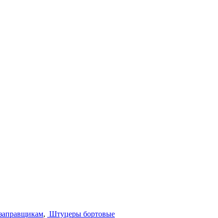
озаправщикам
,
Штуцеры бортовые