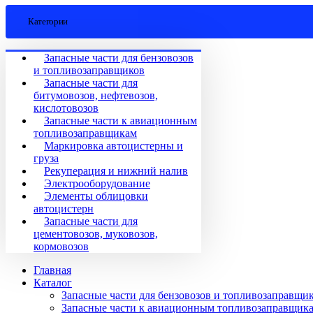
Категории
Запасные части для бензовозов
и топливозаправщиков
Запасные части для
битумовозов, нефтевозов,
кислотовозов
Запасные части к авиационным
топливозаправщикам
Маркировка автоцистерны и
груза
Рекуперация и нижний налив
Электрооборудование
Элементы облицовки
автоцистерн
Запасные части для
цементовозов, муковозов,
кормовозов
Главная
Каталог
Запасные части для бензовозов и топливозаправщи
Запасные части к авиационным топливозаправщик