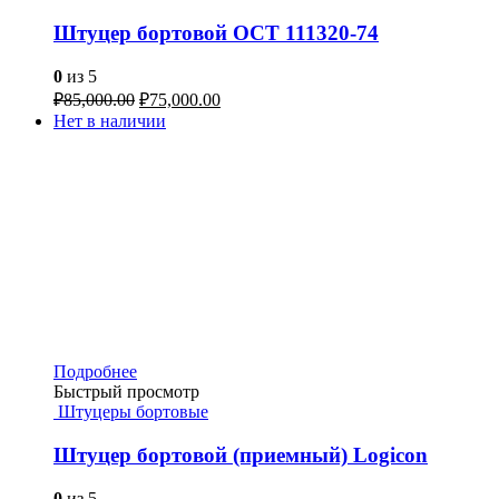
Штуцер бортовой ОСТ 111320-74
0
из 5
₽
85,000.00
₽
75,000.00
Нет в наличии
Подробнее
Быстрый просмотр
Штуцеры бортовые
Штуцер бортовой (приемный) Logicon
0
из 5