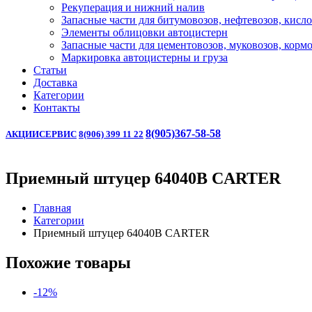
Рекуперация и нижний налив
Запасные части для битумовозов, нефтевозов, кисл
Элементы облицовки автоцистерн
Запасные части для цементовозов, муковозов, корм
Маркировка автоцистерны и груза
Статьи
Доставка
Категории
Контакты
8(905)367-58-58
АКЦИИ
СЕРВИС
8(906) 399 11 22
Приемный штуцер 64040B CARTER
Главная
Категории
Приемный штуцер 64040B CARTER
Похожие товары
-12%