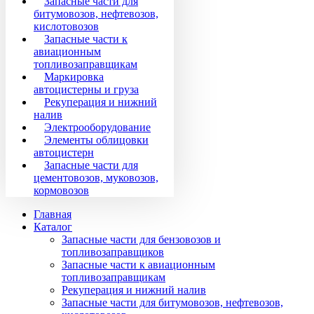
Запасные части для
битумовозов, нефтевозов,
кислотовозов
Запасные части к
авиационным
топливозаправщикам
Маркировка
автоцистерны и груза
Рекуперация и нижний
налив
Электрооборудование
Элементы облицовки
автоцистерн
Запасные части для
цементовозов, муковозов,
кормовозов
Главная
Каталог
Запасные части для бензовозов и
топливозаправщиков
Запасные части к авиационным
топливозаправщикам
Рекуперация и нижний налив
Запасные части для битумовозов, нефтевозов,