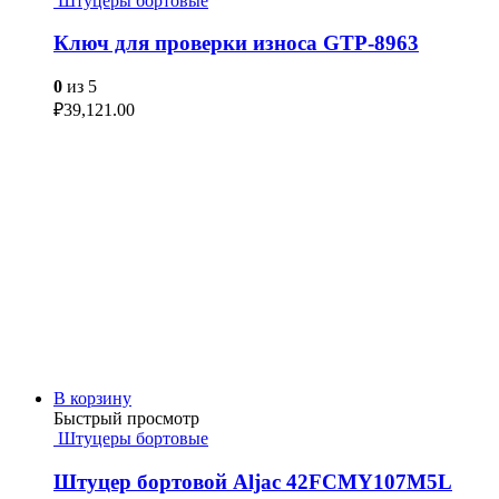
Штуцеры бортовые
Ключ для проверки износа GTP-8963
0
из 5
₽
39,121.00
В корзину
Быстрый просмотр
Штуцеры бортовые
Штуцер бортовой Aljac 42FCMY107M5L