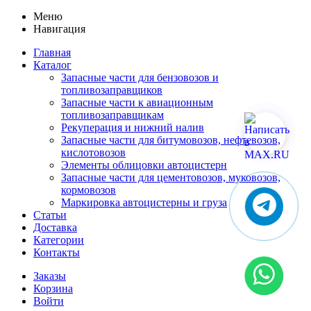
Меню
Навигация
Главная
Каталог
Запасные части для бензовозов и
топливозаправщиков
Запасные части к авиационным
топливозаправщикам
Рекуперация и нижний налив
Запасные части для битумовозов, нефтевозов,
кислотовозов
Элементы облицовки автоцистерн
Запасные части для цементовозов, муковозов,
кормовозов
Маркировка автоцистерны и груза
Статьи
Доставка
Категории
Контакты
Заказы
Корзина
Войти