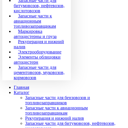
Запасные части для
битумовозов, нефтевозов,
кислотовозов
Запасные части к
авиационным
топливозаправщикам
Маркировка
автоцистерны и груза
Рекуперация и нижний
налив
Электрооборудование
Элементы облицовки
автоцистерн
Запасные части для
цементовозов, муковозов,
кормовозов
Главная
Каталог
Запасные части для бензовозов и
топливозаправщиков
Запасные части к авиационным
топливозаправщикам
Рекуперация и нижний налив
Запасные части для битумовозов, нефтевозов,