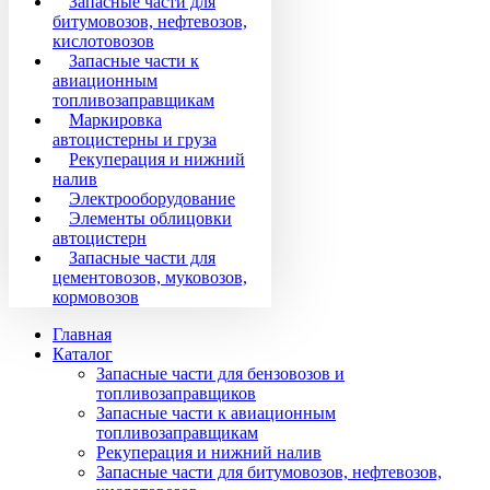
Запасные части для
битумовозов, нефтевозов,
кислотовозов
Запасные части к
авиационным
топливозаправщикам
Маркировка
автоцистерны и груза
Рекуперация и нижний
налив
Электрооборудование
Элементы облицовки
автоцистерн
Запасные части для
цементовозов, муковозов,
кормовозов
Главная
Каталог
Запасные части для бензовозов и
топливозаправщиков
Запасные части к авиационным
топливозаправщикам
Рекуперация и нижний налив
Запасные части для битумовозов, нефтевозов,