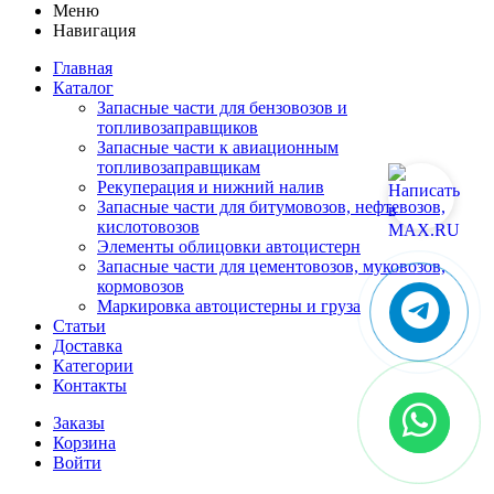
Меню
Навигация
Главная
Каталог
Запасные части для бензовозов и
топливозаправщиков
Запасные части к авиационным
топливозаправщикам
Рекуперация и нижний налив
Запасные части для битумовозов, нефтевозов,
кислотовозов
Элементы облицовки автоцистерн
Запасные части для цементовозов, муковозов,
кормовозов
Маркировка автоцистерны и груза
Статьи
Доставка
Категории
Контакты
Заказы
Корзина
Войти