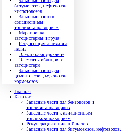
Запасные части для
битумовозов, нефтевозов,
кислотовозов
Запасные части к
авиационным
топливозаправщикам
Маркировка
автоцистерны и груза
Рекуперация и нижний
налив
Электрооборудование
Элементы облицовки
автоцистерн
Запасные части для
цементовозов, муковозов,
кормовозов
Главная
Каталог
Запасные части для бензовозов и
топливозаправщиков
Запасные части к авиационным
топливозаправщикам
Рекуперация и нижний налив
Запасные части для битумовозов, нефтевозов,