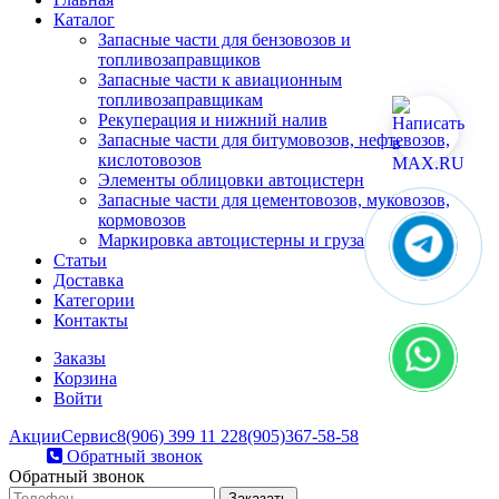
Каталог
Запасные части для бензовозов и
топливозаправщиков
Запасные части к авиационным
топливозаправщикам
Рекуперация и нижний налив
Запасные части для битумовозов, нефтевозов,
кислотовозов
Элементы облицовки автоцистерн
Запасные части для цементовозов, муковозов,
кормовозов
Маркировка автоцистерны и груза
Статьи
Доставка
Категории
Контакты
Заказы
Корзина
Войти
Акции
Сервис
8(906) 399 11 22
8(905)367-58-58
Обратный звонок
Обратный звонок
Заказать