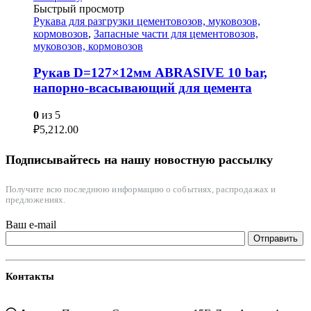
Быстрый просмотр
Рукава для разгрузки цементовозов, муковозов,
кормовозов
,
Запасные части для цементовозов,
муковозов, кормовозов
Рукав D=127×12мм ABRASIVE 10 bar,
напорно-всасывающий для цемента
0
из 5
₽
5,212.00
Подписывайтесь на нашу новостную рассылку
Получите всю последнюю информацию о событиях, распродажах и
предложениях.
Ваш e-mail
Контакты