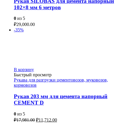
Рукав SILOBAS для цемента напорный
102×8 мм 6 метров
0
из 5
₽
29,000.00
-35%
В корзину
Быстрый просмотр
Рукава для разгрузки цементовозов, муковозов,
кормовозов
Рукав 203 мм для цемента напорный
CEMENT D
0
из 5
₽
17,981.00
₽
11,712.00