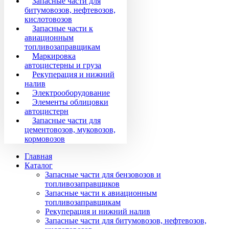
Запасные части для
битумовозов, нефтевозов,
кислотовозов
Запасные части к
авиационным
топливозаправщикам
Маркировка
автоцистерны и груза
Рекуперация и нижний
налив
Электрооборудование
Элементы облицовки
автоцистерн
Запасные части для
цементовозов, муковозов,
кормовозов
Главная
Каталог
Запасные части для бензовозов и
топливозаправщиков
Запасные части к авиационным
топливозаправщикам
Рекуперация и нижний налив
Запасные части для битумовозов, нефтевозов,