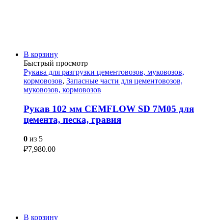
В корзину
Быстрый просмотр
Рукава для разгрузки цементовозов, муковозов,
кормовозов
,
Запасные части для цементовозов,
муковозов, кормовозов
Рукав 102 мм CEMFLOW SD 7M05 для
цемента, песка, гравия
0
из 5
₽
7,980.00
В корзину