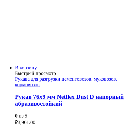
В корзину
Быстрый просмотр
Рукава для разгрузки цементовозов, муковозов,
кормовозов
Рукав 76х9 мм Netflex Dust D напорный
абразивостойкий
0
из 5
₽
3,961.00