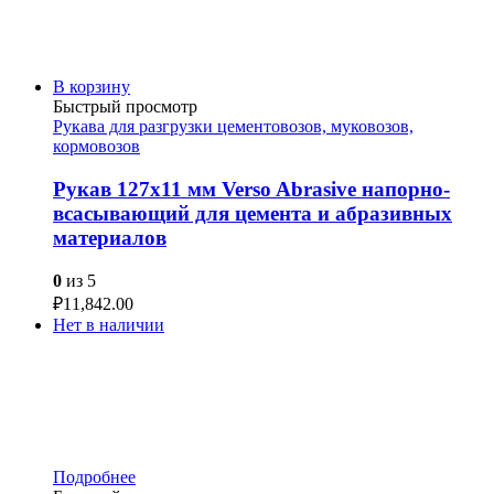
В корзину
Быстрый просмотр
Рукава для разгрузки цементовозов, муковозов,
кормовозов
Рукав 127х11 мм Verso Abrasive напорно-
всасывающий для цемента и абразивных
материалов
0
из 5
₽
11,842.00
Нет в наличии
Подробнее