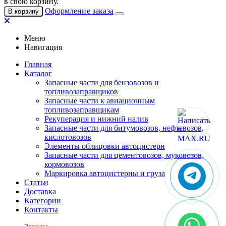
в свою корзину.
Оформление заказа
В корзину
Меню
Навигация
Главная
Каталог
Запасные части для бензовозов и
топливозаправщиков
Запасные части к авиационным
топливозаправщикам
Рекуперация и нижний налив
Запасные части для битумовозов, нефтевозов,
кислотовозов
Элементы облицовки автоцистерн
Запасные части для цементовозов, муковозов,
кормовозов
Маркировка автоцистерны и груза
Статьи
Доставка
Категории
Контакты