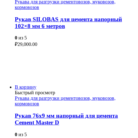
Рукава для разгрузки цементовозов, муковозов,
кормовозов
Рукав SILOBAS для цемента напорный
102×8 мм 6 метров
0
из 5
₽
29,000.00
В корзину
Быстрый просмотр
Рукава для разгрузки цементовозов, муковозов,
кормовозов
Рукав 76х9 мм напорный для цемента
Cement Master D
0
из 5