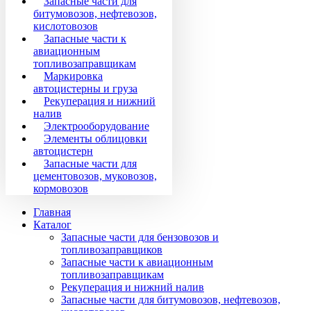
Запасные части для
битумовозов, нефтевозов,
кислотовозов
Запасные части к
авиационным
топливозаправщикам
Маркировка
автоцистерны и груза
Рекуперация и нижний
налив
Электрооборудование
Элементы облицовки
автоцистерн
Запасные части для
цементовозов, муковозов,
кормовозов
Главная
Каталог
Запасные части для бензовозов и
топливозаправщиков
Запасные части к авиационным
топливозаправщикам
Рекуперация и нижний налив
Запасные части для битумовозов, нефтевозов,