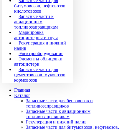
Запасные части для
битумовозов, нефтевозов,
кислотовозов
Запасные части к
авиационным
топливозаправщикам
Маркировка
автоцистерны и груза
Рекуперация и нижний
налив
Электрооборудование
Элементы облицовки
автоцистерн
Запасные части для
цементовозов, муковозов,
кормовозов
Главная
Каталог
Запасные части для бензовозов и
топливозаправщиков
Запасные части к авиационным
топливозаправщикам
Рекуперация и нижний налив
Запасные части для битумовозов, нефтевозов,