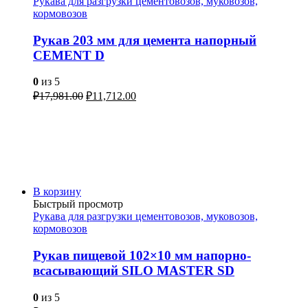
Рукава для разгрузки цементовозов, муковозов,
кормовозов
Рукав 203 мм для цемента напорный
CEMENT D
0
из 5
₽
17,981.00
₽
11,712.00
В корзину
Быстрый просмотр
Рукава для разгрузки цементовозов, муковозов,
кормовозов
Рукав пищевой 102×10 мм напорно-
всасывающий SILO MASTER SD
0
из 5