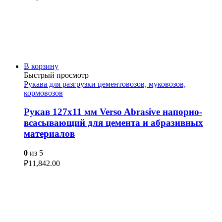
В корзину
Быстрый просмотр
Рукава для разгрузки цементовозов, муковозов,
кормовозов
Рукав 127х11 мм Verso Abrasive напорно-
всасывающий для цемента и абразивных
материалов
0
из 5
₽
11,842.00