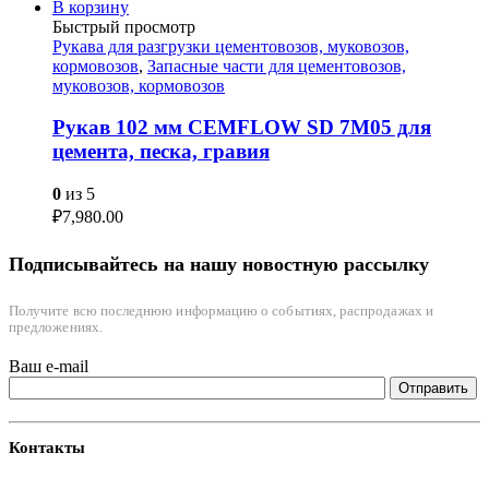
В корзину
Быстрый просмотр
Рукава для разгрузки цементовозов, муковозов,
кормовозов
,
Запасные части для цементовозов,
муковозов, кормовозов
Рукав 102 мм CEMFLOW SD 7M05 для
цемента, песка, гравия
0
из 5
₽
7,980.00
Подписывайтесь на нашу новостную рассылку
Получите всю последнюю информацию о событиях, распродажах и
предложениях.
Ваш e-mail
Контакты