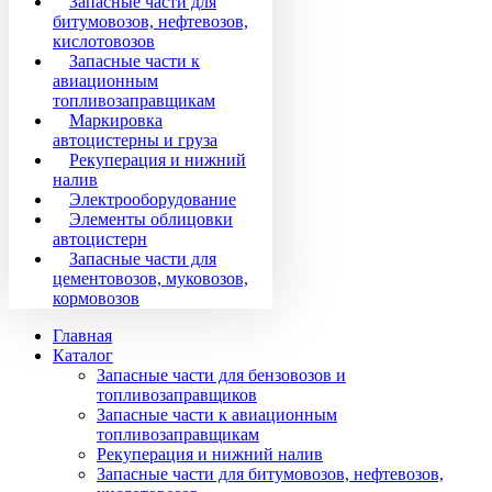
Запасные части для
битумовозов, нефтевозов,
кислотовозов
Запасные части к
авиационным
топливозаправщикам
Маркировка
автоцистерны и груза
Рекуперация и нижний
налив
Электрооборудование
Элементы облицовки
автоцистерн
Запасные части для
цементовозов, муковозов,
кормовозов
Главная
Каталог
Запасные части для бензовозов и
топливозаправщиков
Запасные части к авиационным
топливозаправщикам
Рекуперация и нижний налив
Запасные части для битумовозов, нефтевозов,