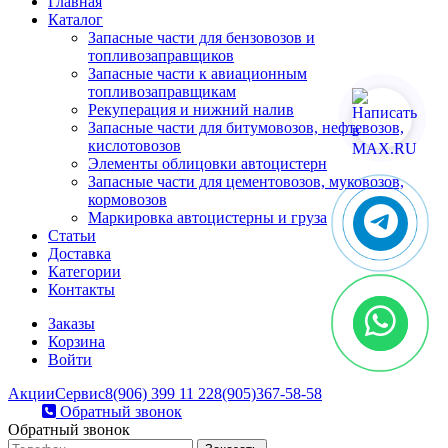
Главная
Каталог
Запасные части для бензовозов и
топливозаправщиков
Запасные части к авиационным
топливозаправщикам
Рекуперация и нижний налив
Запасные части для битумовозов, нефтевозов,
кислотовозов
Элементы облицовки автоцистерн
Запасные части для цементовозов, муковозов,
кормовозов
Маркировка автоцистерны и груза
Статьи
Доставка
Категории
Контакты
Заказы
Корзина
Войти
Акции
Сервис
8(906) 399 11 22
8(905)367-58-58
Обратный звонок
Обратный звонок