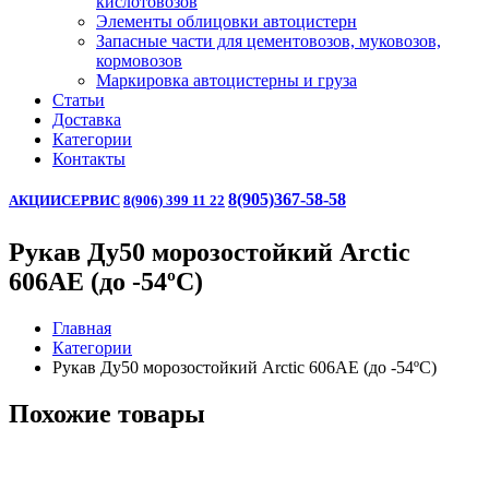
кислотовозов
Элементы облицовки автоцистерн
Запасные части для цементовозов, муковозов,
кормовозов
Маркировка автоцистерны и груза
Статьи
Доставка
Категории
Контакты
8(905)367-58-58
АКЦИИ
СЕРВИС
8(906) 399 11 22
Рукав Ду50 морозостойкий Arctic
606AE (до -54ºС)
Главная
Категории
Рукав Ду50 морозостойкий Arctic 606AE (до -54ºС)
Похожие товары