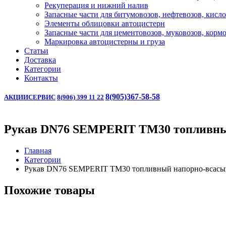
Рекуперация и нижний налив
Запасные части для битумовозов, нефтевозов, кисл
Элементы облицовки автоцистерн
Запасные части для цементовозов, муковозов, корм
Маркировка автоцистерны и груза
Статьи
Доставка
Категории
Контакты
8(905)367-58-58
АКЦИИ
СЕРВИС
8(906) 399 11 22
Рукав DN76 SEMPERIT ТМ30 топливн
Главная
Категории
Рукав DN76 SEMPERIT ТМ30 топливный напорно-всас
Похожие товары