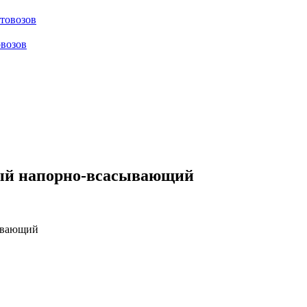
отовозов
овозов
ый напорно-всасывающий
ывающий