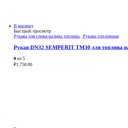
В корзину
Быстрый просмотр
Рукава для слива-налива топлива
,
Рукава топливные
Рукав DN32 SEMPERIT TM30 для топлива 
0
из 5
₽
1,750.00