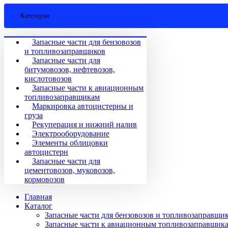
Категории
Запасные части для бензовозов
и топливозаправщиков
Запасные части для
битумовозов, нефтевозов,
кислотовозов
Запасные части к авиационным
топливозаправщикам
Маркировка автоцистерны и
груза
Рекуперация и нижний налив
Электрооборудование
Элементы облицовки
автоцистерн
Запасные части для
цементовозов, муковозов,
кормовозов
Главная
Каталог
Запасные части для бензовозов и топливозаправщи
Запасные части к авиационным топливозаправщик