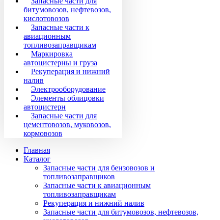
Запасные части для
битумовозов, нефтевозов,
кислотовозов
Запасные части к
авиационным
топливозаправщикам
Маркировка
автоцистерны и груза
Рекуперация и нижний
налив
Электрооборудование
Элементы облицовки
автоцистерн
Запасные части для
цементовозов, муковозов,
кормовозов
Главная
Каталог
Запасные части для бензовозов и
топливозаправщиков
Запасные части к авиационным
топливозаправщикам
Рекуперация и нижний налив
Запасные части для битумовозов, нефтевозов,