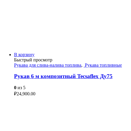
В корзину
Быстрый просмотр
Рукава для слива-налива топлива
,
Рукава топливные
Рукав 6 м композитный Tecsaflex Ду75
0
из 5
₽
24,900.00