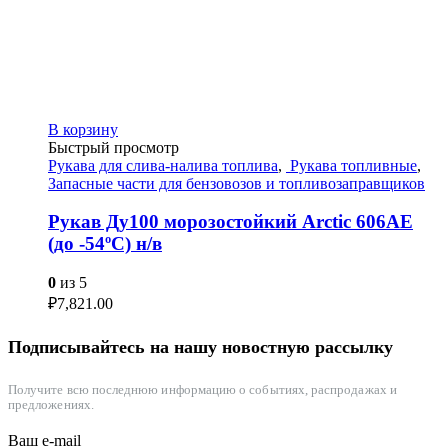
В корзину
Быстрый просмотр
Рукава для слива-налива топлива
,
Рукава топливные
,
Запасные части для бензовозов и топливозаправщиков
Рукав Ду100 морозостойкий Arctic 606AE
(до -54ºС) н/в
0
из 5
₽
7,821.00
Подписывайтесь на нашу новостную рассылку
Получите всю последнюю информацию о событиях, распродажах и
предложениях.
Ваш e-mail