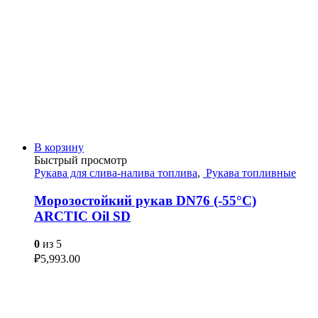
В корзину
Быстрый просмотр
Рукава для слива-налива топлива
,
Рукава топливные
Морозостойкий рукав DN76 (-55°С)
ARCTIC Oil SD
0
из 5
₽
5,993.00