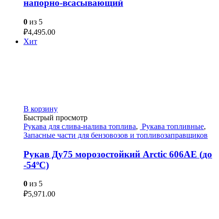
напорно-всасывающий
0
из 5
₽
4,495.00
Хит
В корзину
Быстрый просмотр
Рукава для слива-налива топлива
,
Рукава топливные
,
Запасные части для бензовозов и топливозаправщиков
Рукав Ду75 морозостойкий Arctic 606AE (до
-54ºС)
0
из 5
₽
5,971.00