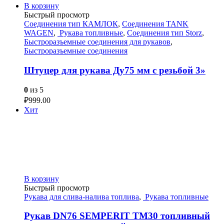
В корзину
Быстрый просмотр
Соединения тип КАМЛОК
,
Соединения TANK
WAGEN
,
Рукава топливные
,
Соединения тип Storz
,
Быстроразъемные соединения для рукавов
,
Быстроразъемные соединения
Штуцер для рукава Ду75 мм с резьбой 3»
0
из 5
₽
999.00
Хит
В корзину
Быстрый просмотр
Рукава для слива-налива топлива
,
Рукава топливные
Рукав DN76 SEMPERIT ТМ30 топливный