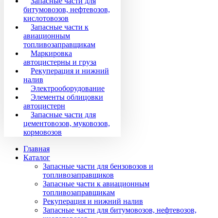
Запасные части для
битумовозов, нефтевозов,
кислотовозов
Запасные части к
авиационным
топливозаправщикам
Маркировка
автоцистерны и груза
Рекуперация и нижний
налив
Электрооборудование
Элементы облицовки
автоцистерн
Запасные части для
цементовозов, муковозов,
кормовозов
Главная
Каталог
Запасные части для бензовозов и
топливозаправщиков
Запасные части к авиационным
топливозаправщикам
Рекуперация и нижний налив
Запасные части для битумовозов, нефтевозов,