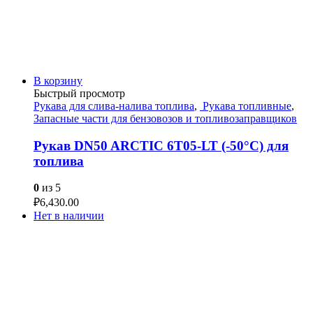
В корзину
Быстрый просмотр
Рукава для слива-налива топлива
,
Рукава топливные
,
Запасные части для бензовозов и топливозаправщиков
Рукав DN50 ARCTIC 6T05-LT (-50°C) для
топлива
0
из 5
₽
6,430.00
Нет в наличии