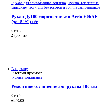
Рукава для слива-налива топлива
,
Рукава топливные
,
Запасные части для бензовозов и топливозаправщиков
Рукав Ду100 морозостойкий Arctic 606AE
(до -54ºС) н/в
0
из 5
₽
7,821.00
В корзину
Быстрый просмотр
Рукава топливные
Ремонтное соединение для рукава 100 мм
0
из 5
₽
950.00