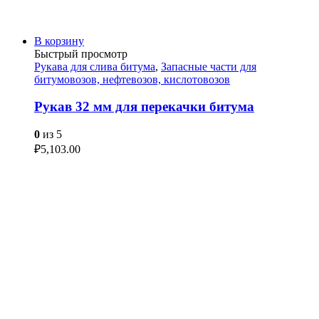
В корзину
Быстрый просмотр
Рукава для слива битума
,
Запасные части для
битумовозов, нефтевозов, кислотовозов
Рукав 32 мм для перекачки битума
0
из 5
₽
5,103.00