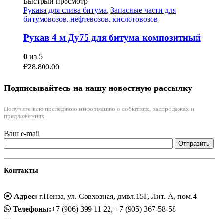
Быстрый просмотр
Рукава для слива битума
,
Запасные части для
битумовозов, нефтевозов, кислотовозов
Рукав 4 м Ду75 для битума композитный
0
из 5
₽
28,800.00
Подписывайтесь на нашу новостную рассылку
Получите всю последнюю информацию о событиях, распродажах и
предложениях.
Ваш e-mail
Контакты
Адрес:
г.Пенза, ул. Совхозная, дмвл.15Г, Лит. А, пом.4
Телефоны:
+7 (906) 399 11 22, +7 (905) 367-58-58