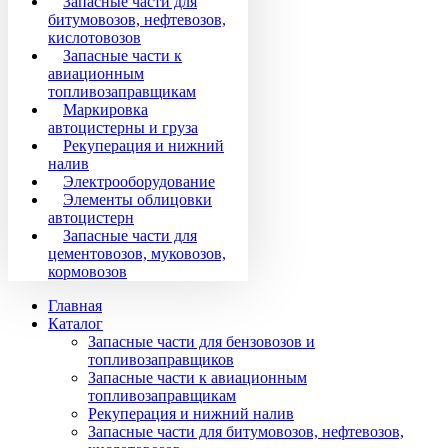
Запасные части для
битумовозов, нефтевозов,
кислотовозов
Запасные части к
авиационным
топливозаправщикам
Маркировка
автоцистерны и груза
Рекуперация и нижний
налив
Электрооборудование
Элементы облицовки
автоцистерн
Запасные части для
цементовозов, муковозов,
кормовозов
Главная
Каталог
Запасные части для бензовозов и
топливозаправщиков
Запасные части к авиационным
топливозаправщикам
Рекуперация и нижний налив
Запасные части для битумовозов, нефтевозов,