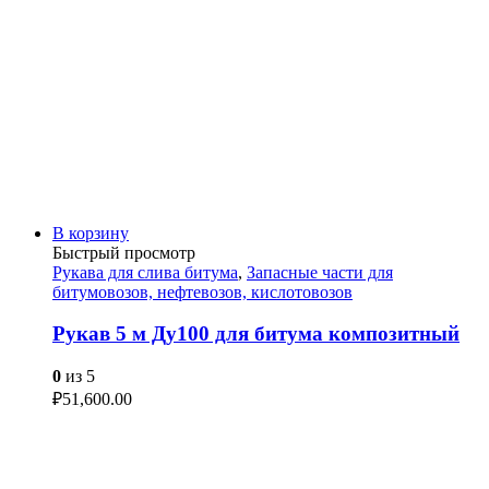
В корзину
Быстрый просмотр
Рукава для слива битума
,
Запасные части для
битумовозов, нефтевозов, кислотовозов
Рукав 5 м Ду100 для битума композитный
0
из 5
₽
51,600.00