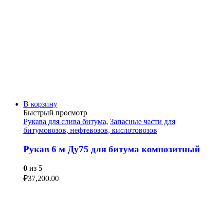
В корзину
Быстрый просмотр
Рукава для слива битума
,
Запасные части для
битумовозов, нефтевозов, кислотовозов
Рукав 6 м Ду75 для битума композитный
0
из 5
₽
37,200.00