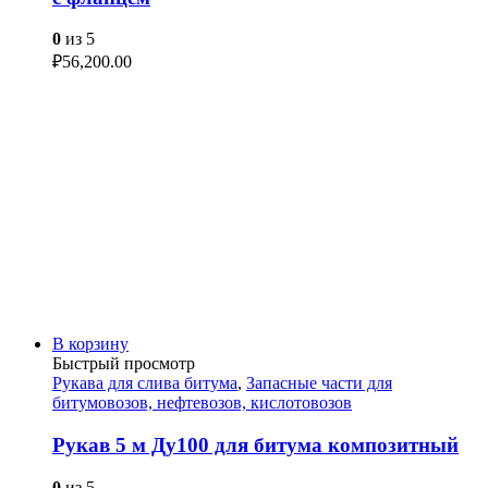
0
из 5
₽
56,200.00
В корзину
Быстрый просмотр
Рукава для слива битума
,
Запасные части для
битумовозов, нефтевозов, кислотовозов
Рукав 5 м Ду100 для битума композитный
0
из 5