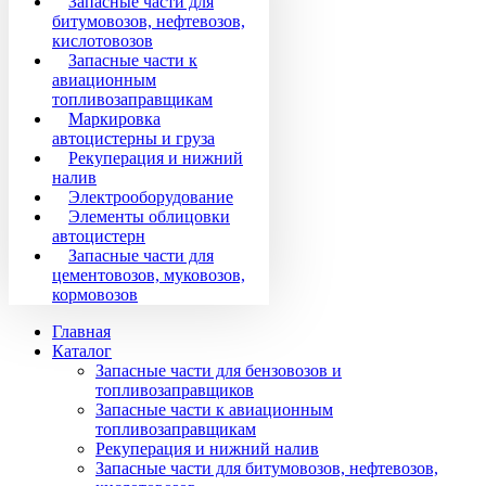
Запасные части для
битумовозов, нефтевозов,
кислотовозов
Запасные части к
авиационным
топливозаправщикам
Маркировка
автоцистерны и груза
Рекуперация и нижний
налив
Электрооборудование
Элементы облицовки
автоцистерн
Запасные части для
цементовозов, муковозов,
кормовозов
Главная
Каталог
Запасные части для бензовозов и
топливозаправщиков
Запасные части к авиационным
топливозаправщикам
Рекуперация и нижний налив
Запасные части для битумовозов, нефтевозов,