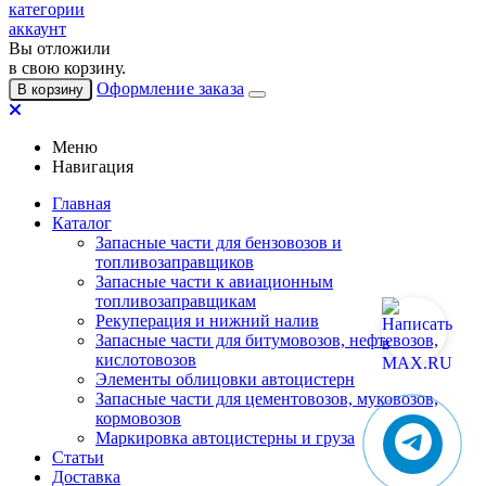
категории
аккаунт
Вы отложили
в свою корзину.
Оформление заказа
В корзину
Меню
Навигация
Главная
Каталог
Запасные части для бензовозов и
топливозаправщиков
Запасные части к авиационным
топливозаправщикам
Рекуперация и нижний налив
Запасные части для битумовозов, нефтевозов,
кислотовозов
Элементы облицовки автоцистерн
Запасные части для цементовозов, муковозов,
кормовозов
Маркировка автоцистерны и груза
Статьи
Доставка