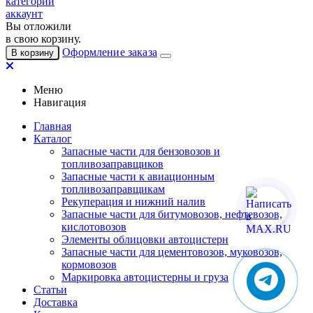
категории
аккаунт
Вы отложили
в свою корзину.
Оформление заказа
В корзину
Меню
Навигация
Главная
Каталог
Запасные части для бензовозов и
топливозаправщиков
Запасные части к авиационным
топливозаправщикам
Рекуперация и нижний налив
Запасные части для битумовозов, нефтевозов,
кислотовозов
Элементы облицовки автоцистерн
Запасные части для цементовозов, муковозов,
кормовозов
Маркировка автоцистерны и груза
Статьи
Доставка