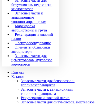
Запасные части для
битумовозов, нефтевозов,
кислотовозов
Запасные части к
авиационным
топливозаправщикам
Маркировка
автоцистерны и груза
Рекуперация и нижний
налив
Электрооборудование
Элементы облицовки
автоцистерн
Запасные части для
цементовозов, муковозов,
кормовозов
Главная
Каталог
Запасные части для бензовозов и
топливозаправщиков
Запасные части к авиационным
топливозаправщикам
Рекуперация и нижний налив
Запасные части для битумовозов, нефтевозов,