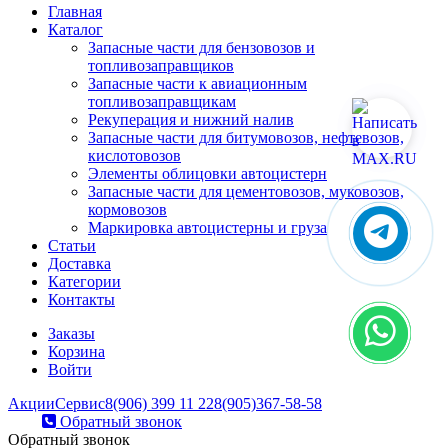
Главная
Каталог
Запасные части для бензовозов и
топливозаправщиков
Запасные части к авиационным
топливозаправщикам
Рекуперация и нижний налив
Запасные части для битумовозов, нефтевозов,
кислотовозов
Элементы облицовки автоцистерн
Запасные части для цементовозов, муковозов,
кормовозов
Маркировка автоцистерны и груза
Статьи
Доставка
Категории
Контакты
Заказы
Корзина
Войти
Акции
Сервис
8(906) 399 11 22
8(905)367-58-58
Обратный звонок
Обратный звонок