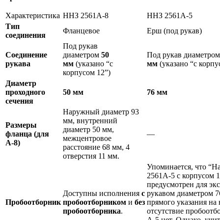
Характеристика
ННЗ 2561А-8
ННЗ 2561А-5
Тип
Фланцевое
Ерш (под рукав)
соединения
Под рукав
Соединение
диаметром
50
Под рукав диаметро
рукава
мм
(указано “с
мм
(указано “с корпу
корпусом 12”)
Диаметр
проходного
50 мм
76 мм
сечения
Наружный диаметр 93
мм, внутренний
Размеры
диаметр 50 мм,
фланца (для
—
межцентровое
А-8)
расстояние 68 мм, 4
отверстия 11 мм.
Упоминается, что “Н
2561A-5 с корпусом 
предусмотрен для эк
Доступны исполнения
с
рукавом диаметром 7
Пробоотборник
пробоотборником
и
без
прямого указания на
пробоотборника
.
отсутствие пробоотб
А-5 нет. Однако, учи