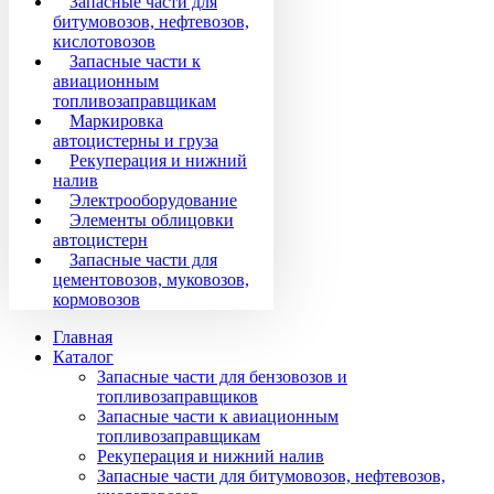
Запасные части для
битумовозов, нефтевозов,
кислотовозов
Запасные части к
авиационным
топливозаправщикам
Маркировка
автоцистерны и груза
Рекуперация и нижний
налив
Электрооборудование
Элементы облицовки
автоцистерн
Запасные части для
цементовозов, муковозов,
кормовозов
Главная
Каталог
Запасные части для бензовозов и
топливозаправщиков
Запасные части к авиационным
топливозаправщикам
Рекуперация и нижний налив
Запасные части для битумовозов, нефтевозов,