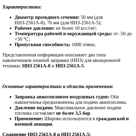
Характеристики:
Диаметр проходного сечения:
50 мм (для
ННЗ-2561А-8), 76 мм (для ННЗ-2561А-5);
Рабочее давление:
не более 10 кгс/см²;
Температура рабочей и окружающей среды:
от -50 до
+50 °С;
Пропускная способность:
1600 л/мин.
Представленная информация описывает два типа
наконечников нижней заправки (ННЗ) для авиационной
техники:
ННЗ 2561А-8
и
ННЗ 2561А-5
.
Основные характеристики и область применения:
Заправка авиатопливом воздушных судов:
Оба
наконечника предназначены для подачи авиатоплива.
Давление подачи:
Максимальное давление подачи
топлива составляет
не более 3,5 бар
.
Применение:
Широко используются в
гражданской и
военной авиации
.
Сравнение ННЗ 2561А-8 и ННЗ 2561А-5: