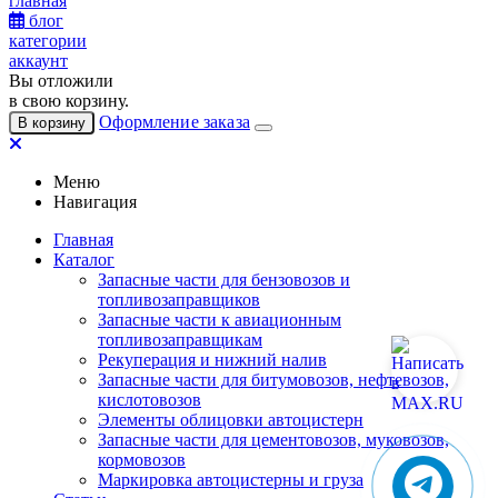
главная
блог
категории
аккаунт
Вы отложили
в свою корзину.
Оформление заказа
В корзину
Меню
Навигация
Главная
Каталог
Запасные части для бензовозов и
топливозаправщиков
Запасные части к авиационным
топливозаправщикам
Рекуперация и нижний налив
Запасные части для битумовозов, нефтевозов,
кислотовозов
Элементы облицовки автоцистерн
Запасные части для цементовозов, муковозов,
кормовозов
Маркировка автоцистерны и груза