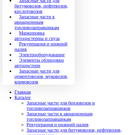
Запасные части для
битумовозов, нефтевозов,
кислотовозов
Запасные части к
авиационным
топливозаправщикам
Маркировка
автоцистерны и груза
Рекуперация и нижний
налив
Электрооборудование
Элементы облицовки
автоцистерн
Запасные части для
цементовозов, муковозов,
кормовозов
Главная
Каталог
Запасные части для бензовозов и
топливозаправщиков
Запасные части к авиационным
топливозаправщикам
Рекуперация и нижний налив
Запасные части для битумовозов, нефтевозов,