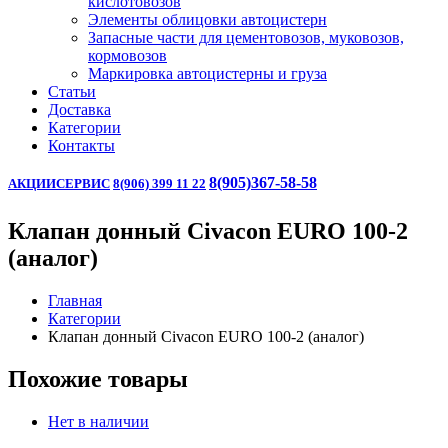
кислотовозов
Элементы облицовки автоцистерн
Запасные части для цементовозов, муковозов,
кормовозов
Маркировка автоцистерны и груза
Статьи
Доставка
Категории
Контакты
8(905)367-58-58
АКЦИИ
СЕРВИС
8(906) 399 11 22
Клапан донный Civacon EURO 100-2
(аналог)
Главная
Категории
Клапан донный Civacon EURO 100-2 (аналог)
Похожие товары
Нет в наличии