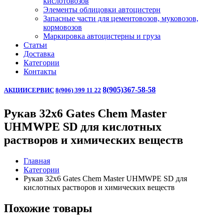
кислотовозов
Элементы облицовки автоцистерн
Запасные части для цементовозов, муковозов,
кормовозов
Маркировка автоцистерны и груза
Статьи
Доставка
Категории
Контакты
8(905)367-58-58
АКЦИИ
СЕРВИС
8(906) 399 11 22
Рукав 32х6 Gates Chem Master
UHMWPE SD для кислотных
растворов и химических веществ
Главная
Категории
Рукав 32х6 Gates Chem Master UHMWPE SD для
кислотных растворов и химических веществ
Похожие товары