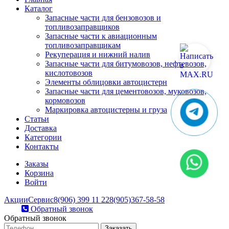
Каталог
Запасные части для бензовозов и
топливозаправщиков
Запасные части к авиационным
топливозаправщикам
Рекуперация и нижний налив
Запасные части для битумовозов, нефтевозов,
кислотовозов
Элементы облицовки автоцистерн
Запасные части для цементовозов, муковозов,
кормовозов
Маркировка автоцистерны и груза
Статьи
Доставка
Категории
Контакты
Заказы
Корзина
Войти
Акции
Сервис
8(906) 399 11 22
8(905)367-58-58
Обратный звонок
Обратный звонок
Заказать