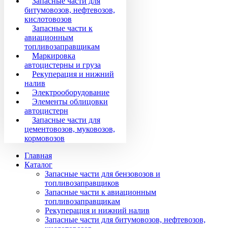
Запасные части для
битумовозов, нефтевозов,
кислотовозов
Запасные части к
авиационным
топливозаправщикам
Маркировка
автоцистерны и груза
Рекуперация и нижний
налив
Электрооборудование
Элементы облицовки
автоцистерн
Запасные части для
цементовозов, муковозов,
кормовозов
Главная
Каталог
Запасные части для бензовозов и
топливозаправщиков
Запасные части к авиационным
топливозаправщикам
Рекуперация и нижний налив
Запасные части для битумовозов, нефтевозов,