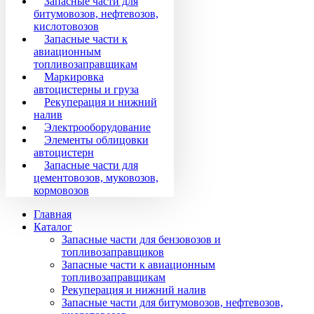
Запасные части для
битумовозов, нефтевозов,
кислотовозов
Запасные части к
авиационным
топливозаправщикам
Маркировка
автоцистерны и груза
Рекуперация и нижний
налив
Электрооборудование
Элементы облицовки
автоцистерн
Запасные части для
цементовозов, муковозов,
кормовозов
Главная
Каталог
Запасные части для бензовозов и
топливозаправщиков
Запасные части к авиационным
топливозаправщикам
Рекуперация и нижний налив
Запасные части для битумовозов, нефтевозов,