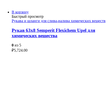
В корзину
Быстрый просмотр
Рукава и шланги для слива-налива химических веществ
Рукав 63х8 Semperit Flexichem Upel для
химических вещества
0
из 5
₽
5,724.00