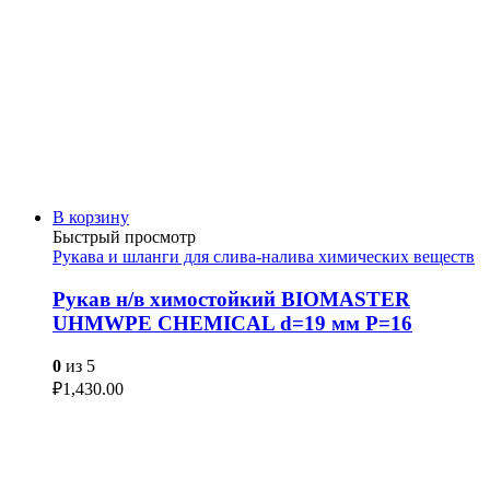
В корзину
Быстрый просмотр
Рукава и шланги для слива-налива химических веществ
Рукав н/в химостойкий BIOMASTER
UHMWPE CHEMICAL d=19 мм P=16
0
из 5
₽
1,430.00