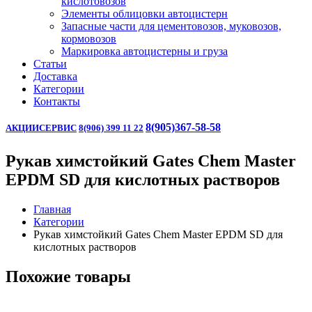
кислотовозов
Элементы облицовки автоцистерн
Запасные части для цементовозов, муковозов,
кормовозов
Маркировка автоцистерны и груза
Статьи
Доставка
Категории
Контакты
8(905)367-58-58
АКЦИИ
СЕРВИС
8(906) 399 11 22
Рукав химстойкий Gates Chem Master
EPDM SD для кислотных растворов
Главная
Категории
Рукав химстойкий Gates Chem Master EPDM SD для
кислотных растворов
Похожие товары