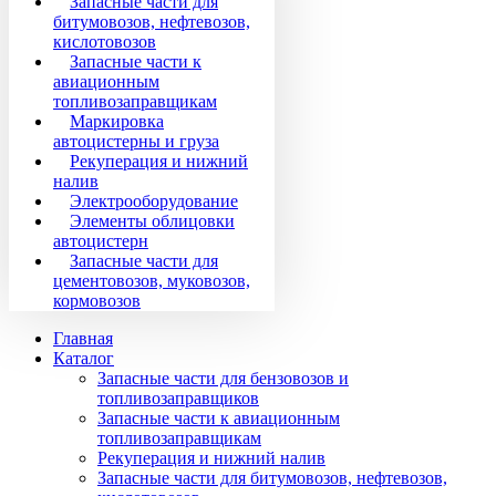
Запасные части для
битумовозов, нефтевозов,
кислотовозов
Запасные части к
авиационным
топливозаправщикам
Маркировка
автоцистерны и груза
Рекуперация и нижний
налив
Электрооборудование
Элементы облицовки
автоцистерн
Запасные части для
цементовозов, муковозов,
кормовозов
Главная
Каталог
Запасные части для бензовозов и
топливозаправщиков
Запасные части к авиационным
топливозаправщикам
Рекуперация и нижний налив
Запасные части для битумовозов, нефтевозов,