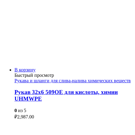
В корзину
Быстрый просмотр
Рукава и шланги для слива-налива химических веществ
Рукав 32х6 509OE для кислоты, химии
UHMWPE
0
из 5
₽
2,987.00