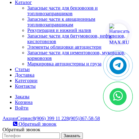
Каталог
Запасные части для бензовозов и
топливозаправщиков
Запасные части к авиационным
топливозаправщикам
Рекуперация и нижний налив
Запасные части для битумовозов, нефтевозов,
кислотовозов
Элементы облицовки автоцистерн
Запасные части для цементовозов, муковозов,
кормовозов
Маркировка автоцистерны и груза
Статьи
Доставка
Категории
Контакты
Заказы
Корзина
Войти
Акции
Сервис
8(906) 399 11 22
8(905)367-58-58
Обратный звонок
Обратный звонок
Заказать