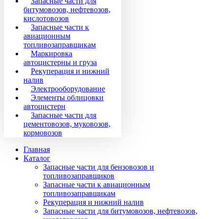
Запасные части для
битумовозов, нефтевозов,
кислотовозов
Запасные части к
авиационным
топливозаправщикам
Маркировка
автоцистерны и груза
Рекуперация и нижний
налив
Электрооборудование
Элементы облицовки
автоцистерн
Запасные части для
цементовозов, муковозов,
кормовозов
Главная
Каталог
Запасные части для бензовозов и
топливозаправщиков
Запасные части к авиационным
топливозаправщикам
Рекуперация и нижний налив
Запасные части для битумовозов, нефтевозов,