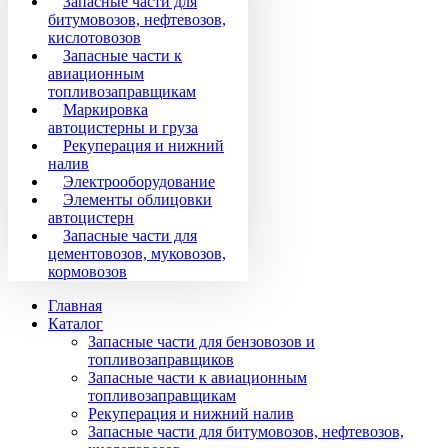
Запасные части для
битумовозов, нефтевозов,
кислотовозов
Запасные части к
авиационным
топливозаправщикам
Маркировка
автоцистерны и груза
Рекуперация и нижний
налив
Электрооборудование
Элементы облицовки
автоцистерн
Запасные части для
цементовозов, муковозов,
кормовозов
Главная
Каталог
Запасные части для бензовозов и
топливозаправщиков
Запасные части к авиационным
топливозаправщикам
Рекуперация и нижний налив
Запасные части для битумовозов, нефтевозов,