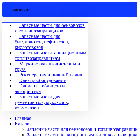
Категории
Запасные части для бензовозов
и топливозаправщиков
Запасные части для
битумовозов, нефтевозов,
кислотовозов
Запасные части к авиационным
топливозаправщикам
Маркировка автоцистерны и
груза
Рекуперация и нижний налив
Электрооборудование
Элементы облицовки
автоцистерн
Запасные части для
цементовозов, муковозов,
кормовозов
Главная
Каталог
Запасные части для бензовозов и топливозаправщи
Запасные части к авиационным топливозаправщик