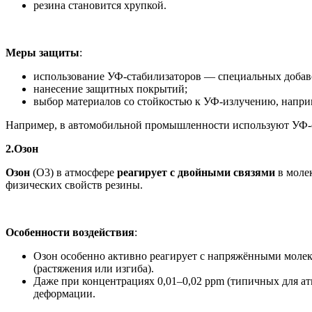
резина становится хрупкой.
Меры защиты
:
использование УФ-стабилизаторов — специальных добав
нанесение защитных покрытий;
выбор материалов со стойкостью к УФ-излучению, напр
Например, в автомобильной промышленности используют УФ-с
2.Озон
Озон
(O3) в атмосфере
реагирует с двойными связями
в молек
физических свойств резины.
Особенности воздействия
:
Озон особенно активно реагирует с напряжёнными молеку
(растяжения или изгиба).
Даже при концентрациях 0,01–0,02 ppm (типичных для а
деформации.