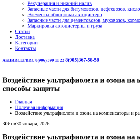
Рекуперация и нижний налив
Запасные части для битумовозов, нефтевозов, кисл
Элементы облицовки автоцистерн
Запасные части для цементовозов, муковозов, корм
Маркировка автоцистерны и груза
Статьи
Доставка
Категории
Контакты
8(905)367-58-58
АКЦИИ
СЕРВИС
8(906) 399 11 22
Воздействие ультрафиолета и озона на
способы защиты
Главная
Полезная информация
Воздействие ультрафиолета и озона на компенсаторы и 
30
Янв
30 января, 2026
Воздействие ультрафиолета и озона на