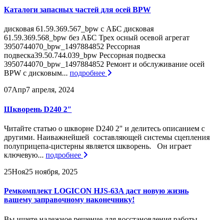
Каталоги запасных частей для осей BPW
дисковая 61.59.369.567_bpw с АБС дисковая
61.59.369.568_bpw без АБС Трех осный осевой агрегат
3950744070_bpw_1497884852 Рессорная
подвеска39.50.744.039_bpw Рессорная подвеска
3950744070_bpw_1497884852 Ремонт и обслуживание осей
BPW с дисковым...
подробнее
07
Апр
7 апреля, 2024
Шкворень D240 2″
Читайте статью о шкворне D240 2" и делитесь описанием с
другими. Наиважнейшей составляющей системы сцепления
полуприцепа-цистерны является шкворень. Он играет
ключевую...
подробнее
25
Ноя
25 ноября, 2025
Ремкомплект LOGICON HJS-63A даст новую жизнь
вашему заправочному наконечнику!
Вы ищете надежное решение для восстановления работы