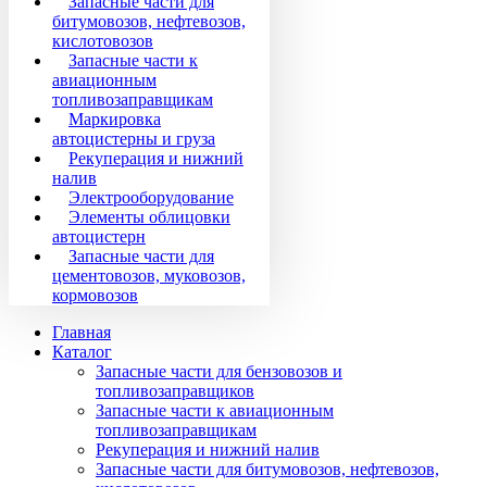
Запасные части для
битумовозов, нефтевозов,
кислотовозов
Запасные части к
авиационным
топливозаправщикам
Маркировка
автоцистерны и груза
Рекуперация и нижний
налив
Электрооборудование
Элементы облицовки
автоцистерн
Запасные части для
цементовозов, муковозов,
кормовозов
Главная
Каталог
Запасные части для бензовозов и
топливозаправщиков
Запасные части к авиационным
топливозаправщикам
Рекуперация и нижний налив
Запасные части для битумовозов, нефтевозов,