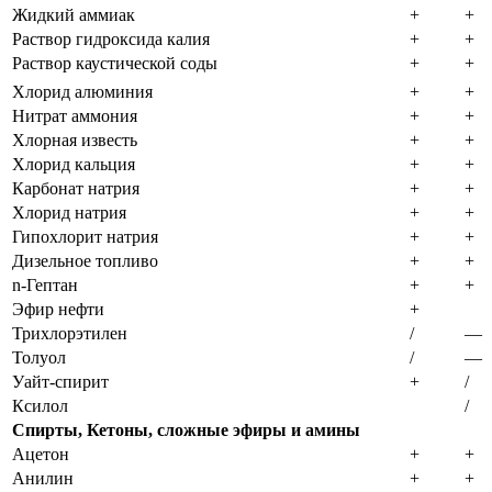
Жидкий аммиак
+
+
Раствор гидроксида калия
+
+
Раствор каустической соды
+
+
Хлорид алюминия
+
+
Нитрат аммония
+
+
Хлорная известь
+
+
Хлорид кальция
+
+
Карбонат натрия
+
+
Хлорид натрия
+
+
Гипохлорит натрия
+
+
Дизельное топливо
+
+
n-Гептан
+
+
Эфир нефти
+
Трихлорэтилен
/
—
Толуол
/
—
Уайт-спирит
+
/
Ксилол
/
Спирты, Кетоны, сложные эфиры и амины
Ацетон
+
+
Анилин
+
+