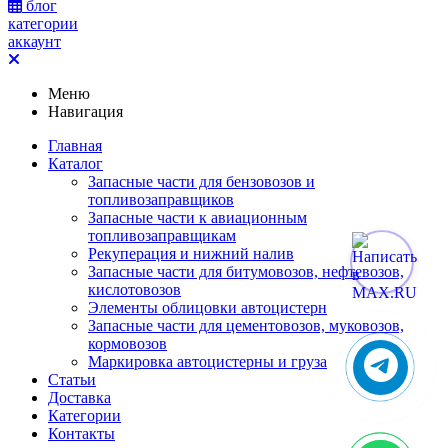
блог
категории
аккаунт
Меню
Навигация
Главная
Каталог
Запасные части для бензовозов и
топливозаправщиков
Запасные части к авиационным
топливозаправщикам
Рекуперация и нижний налив
Запасные части для битумовозов, нефтевозов,
кислотовозов
Элементы облицовки автоцистерн
Запасные части для цементовозов, муковозов,
кормовозов
Маркировка автоцистерны и груза
Статьи
Доставка
Категории
Контакты