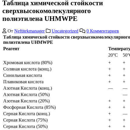
Таблица химической стойкости
сверхвысокомолекулярного
полиэтилена UHMWPE
От
Neftitekmanager
Uncategorized
0 Комментариев
Таблица химической стойкости сверхвысокомолекулярног
полиэтилена UHMWPE
Реагент
Температ
20°C
50°
Хромовая кислота (80%)
+
+
Соляная кислота (конц.)
+
+
Синильная кислота
+
+
Плавиковая кислота
+
+
Азотная Кислота (конц.)
—
—
Азотная Кислота (50%)
—
Азотная Кислота (20%)
+
+
Фосфорная Кислота (85%)
+
+
Серная Кислота (конц.)
+
—
Серная Кислота (75%)
+
+
Серная Кислота (50%)
+
+