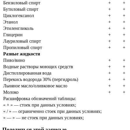
Бензиловый спирт
+
+
Бутиловый спирт
+
+
Циклогексанол
+
+
Этанол
+
+
Этиленгликоль
+
+
Глицерин
+
+
Лауриловый спирт
+
+
Пропиловый спирт
+
+
Разные жидкости
Пиво/вино
+
+
Водные растворы моющих средств
+
+
Дистиллированная вода
+
+
Перекись водорода 30% (пергидроль)
+
+
Льняное масло/оливковое масло
+
+
Молоко
+
+
Расшифровка обозначений таблицы:
« + » — стоек при данных условиях;
« / » — ограниченно стоек при данных условиях;
« — » — не стоек при данных условиях;
Поделиться этой записью