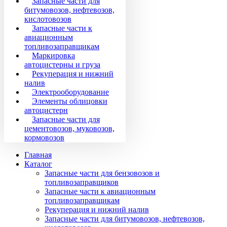
Запасные части для
битумовозов, нефтевозов,
кислотовозов
Запасные части к
авиационным
топливозаправщикам
Маркировка
автоцистерны и груза
Рекуперация и нижний
налив
Электрооборудование
Элементы облицовки
автоцистерн
Запасные части для
цементовозов, муковозов,
кормовозов
Главная
Каталог
Запасные части для бензовозов и
топливозаправщиков
Запасные части к авиационным
топливозаправщикам
Рекуперация и нижний налив
Запасные части для битумовозов, нефтевозов,