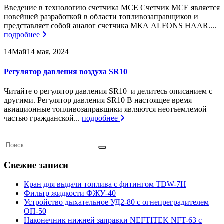
Введение в технологию счетчика МСЕ Счетчик МСЕ является
новейшей разработкой в области топливозаправщиков и
представляет собой аналог счетчика МКА ALFONS HAAR....
подробнее
14
Май
14 мая, 2024
Регулятор давления воздуха SR10
Читайте о регулятор давления SR10 и делитесь описанием с
другими. Регулятор давления SR10 В настоящее время
авиационные топливозаправщики являются неотъемлемой
частью гражданской...
подробнее
Свежие записи
Кран для выдачи топлива с фитингом TDW-7H
Фильтр жидкости ФЖУ-40
Устройство дыхательное УД2-80 с огнепреградителем
ОП-50
Наконечник нижней заправки NEFTITEK NFT-63 с