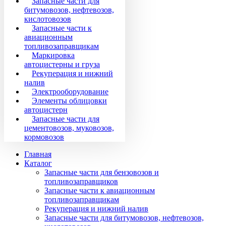
Запасные части для
битумовозов, нефтевозов,
кислотовозов
Запасные части к
авиационным
топливозаправщикам
Маркировка
автоцистерны и груза
Рекуперация и нижний
налив
Электрооборудование
Элементы облицовки
автоцистерн
Запасные части для
цементовозов, муковозов,
кормовозов
Главная
Каталог
Запасные части для бензовозов и
топливозаправщиков
Запасные части к авиационным
топливозаправщикам
Рекуперация и нижний налив
Запасные части для битумовозов, нефтевозов,