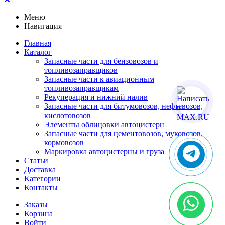
Меню
Навигация
Главная
Каталог
Запасные части для бензовозов и
топливозаправщиков
Запасные части к авиационным
топливозаправщикам
Рекуперация и нижний налив
Запасные части для битумовозов, нефтевозов,
кислотовозов
Элементы облицовки автоцистерн
Запасные части для цементовозов, муковозов,
кормовозов
Маркировка автоцистерны и груза
Статьи
Доставка
Категории
Контакты
Заказы
Корзина
Войти