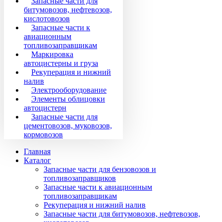
Запасные части для
битумовозов, нефтевозов,
кислотовозов
Запасные части к
авиационным
топливозаправщикам
Маркировка
автоцистерны и груза
Рекуперация и нижний
налив
Электрооборудование
Элементы облицовки
автоцистерн
Запасные части для
цементовозов, муковозов,
кормовозов
Главная
Каталог
Запасные части для бензовозов и
топливозаправщиков
Запасные части к авиационным
топливозаправщикам
Рекуперация и нижний налив
Запасные части для битумовозов, нефтевозов,