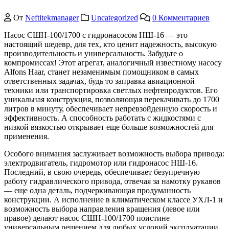
От
Neftitekmanager
Uncategorized
0 Комментариев
Насос СШН-100/1700 с гидронасосом НШ-16 — это
настоящий шедевр, для тех, кто ценит надежность, высокую
производительность и универсальность. Забудьте о
компромиссах! Этот агрегат, аналогичный известному насосу
Alfons Haar, станет незаменимым помощником в самых
ответственных задачах, будь то заправка авиационной
техники или транспортировка светлых нефтепродуктов. Его
уникальная конструкция, позволяющая перекачивать до 1700
литров в минуту, обеспечивает непревзойденную скорость и
эффективность. А способность работать с жидкостями с
низкой вязкостью открывает еще больше возможностей для
применения.
Особого внимания заслуживает возможность выбора привода:
электродвигатель, гидромотор или гидронасос НШ-16.
Последний, в свою очередь, обеспечивает безупречную
работу гидравлического привода, отвечая за намотку рукавов
— еще одна деталь, подчеркивающая продуманность
конструкции. А исполнение в климатическом классе УХЛ-1 и
возможность выбора направления вращения (левое или
правое) делают насос СШН-100/1700 поистине
универсальным решением для любых условий эксплуатации.