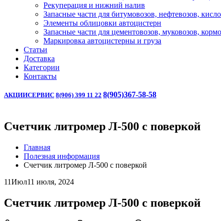
Рекуперация и нижний налив
Запасные части для битумовозов, нефтевозов, кисл
Элементы облицовки автоцистерн
Запасные части для цементовозов, муковозов, корм
Маркировка автоцистерны и груза
Статьи
Доставка
Категории
Контакты
8(905)367-58-58
АКЦИИ
СЕРВИС
8(906) 399 11 22
Счетчик литромер Л-500 с поверкой
Главная
Полезная информация
Счетчик литромер Л-500 с поверкой
11
Июл
11 июля, 2024
Счетчик литромер Л-500 с поверкой