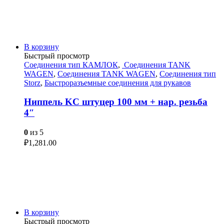
В корзину
Быстрый просмотр
Соединения тип КАМЛОК
,
Соединения TANK
WAGEN
,
Соединения TANK WAGEN
,
Соединения тип
Storz
,
Быстроразъемные соединения для рукавов
Ниппель KC штуцер 100 мм + нар. резьба
4″
0
из 5
₽
1,281.00
В корзину
Быстрый просмотр