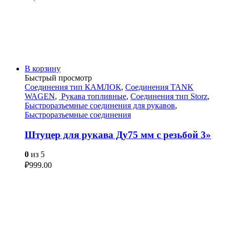
В корзину
Быстрый просмотр
Соединения тип КАМЛОК
,
Соединения TANK
WAGEN
,
Рукава топливные
,
Соединения тип Storz
,
Быстроразъемные соединения для рукавов
,
Быстроразъемные соединения
Штуцер для рукава Ду75 мм с резьбой 3»
0
из 5
₽
999.00