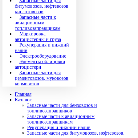
Запасные части для
битумовозов, нефтевозов,
кислотовозов
Запасные части к
авиационным
топливозаправщикам
Маркировка
автоцистерны и груза
Рекуперация и нижний
налив
Электрооборудование
Элементы облицовки
автоцистерн
Запасные части для
цементовозов, муковозов,
кормовозов
Главная
Каталог
Запасные части для бензовозов и
топливозаправщиков
Запасные части к авиационным
топливозаправщикам
Рекуперация и нижний налив
Запасные части для битумовозов, нефтевозов,