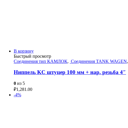
В корзину
Быстрый просмотр
Соединения тип КАМЛОК
,
Соединения TANK WAGEN
Ниппель KC штуцер 100 мм + нар. резьба 4″
0
из 5
₽
1,281.00
-4%