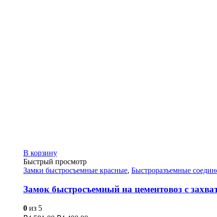
В корзину
Быстрый просмотр
Замки быстросъемные красные
,
Быстроразъемные соедин
Замок быстросъемный на цементовоз с захва
0
из 5