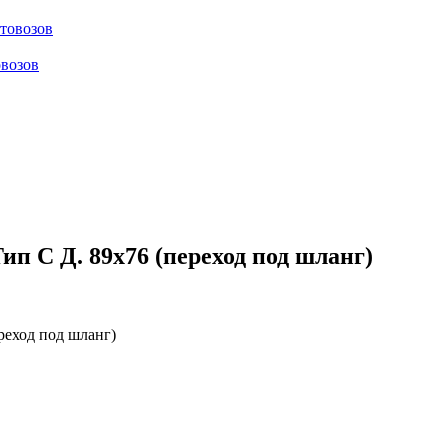
отовозов
овозов
п C Д. 89х76 (переход под шланг)
реход под шланг)