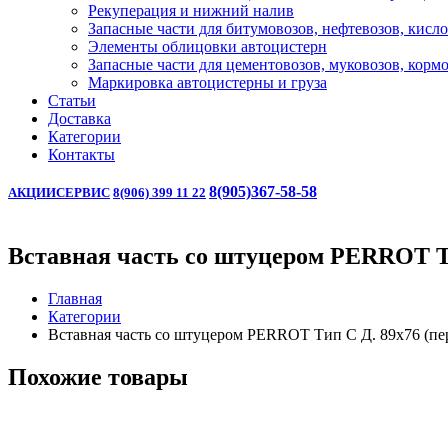
Рекуперация и нижний налив
Запасные части для битумовозов, нефтевозов, кисл
Элементы облицовки автоцистерн
Запасные части для цементовозов, муковозов, корм
Маркировка автоцистерны и груза
Статьи
Доставка
Категории
Контакты
8(905)367-58-58
АКЦИИ
СЕРВИС
8(906) 399 11 22
Вставная часть со штуцером PERROT Ти
Главная
Категории
Вставная часть со штуцером PERROT Тип C Д. 89х76 (пе
Похожие товары