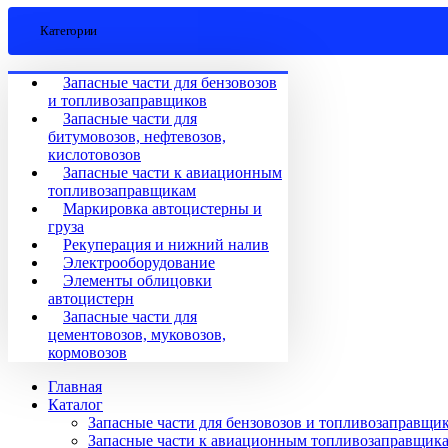
Категории
Запасные части для бензовозов
и топливозаправщиков
Запасные части для
битумовозов, нефтевозов,
кислотовозов
Запасные части к авиационным
топливозаправщикам
Маркировка автоцистерны и
груза
Рекуперация и нижний налив
Электрооборудование
Элементы облицовки
автоцистерн
Запасные части для
цементовозов, муковозов,
кормовозов
Главная
Каталог
Запасные части для бензовозов и топливозаправщи
Запасные части к авиационным топливозаправщик