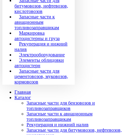
Запасные части для
битумовозов, нефтевозов,
кислотовозов
Запасные части к
авиационным
топливозаправщикам
Маркировка
автоцистерны и груза
Рекуперация и нижний
налив
Электрооборудование
Элементы облицовки
автоцистерн
Запасные части для
цементовозов, муковозов,
кормовозов
Главная
Каталог
Запасные части для бензовозов и
топливозаправщиков
Запасные части к авиационным
топливозаправщикам
Рекуперация и нижний налив
Запасные части для битумовозов, нефтевозов,