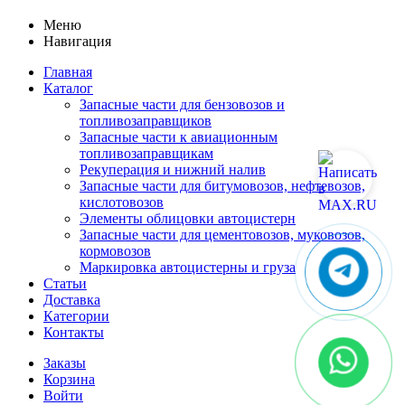
Меню
Навигация
Главная
Каталог
Запасные части для бензовозов и
топливозаправщиков
Запасные части к авиационным
топливозаправщикам
Рекуперация и нижний налив
Запасные части для битумовозов, нефтевозов,
кислотовозов
Элементы облицовки автоцистерн
Запасные части для цементовозов, муковозов,
кормовозов
Маркировка автоцистерны и груза
Статьи
Доставка
Категории
Контакты
Заказы
Корзина
Войти