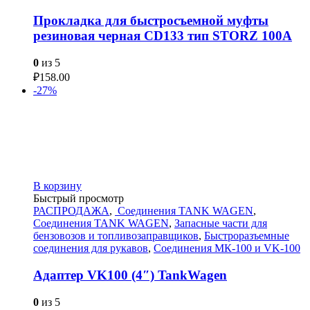
Прокладка для быстросъемной муфты
резиновая черная СD133 тип STORZ 100A
0
из 5
₽
158.00
-27%
В корзину
Быстрый просмотр
РАСПРОДАЖА
,
Соединения TANK WAGEN
,
Соединения TANK WAGEN
,
Запасные части для
бензовозов и топливозаправщиков
,
Быстроразъемные
соединения для рукавов
,
Соединения МК-100 и VK-100
Адаптер VK100 (4″) TankWagen
0
из 5