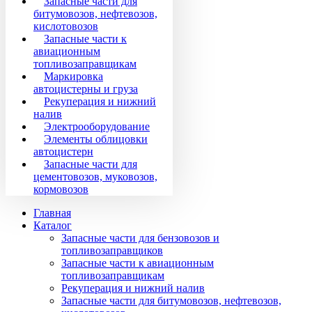
Запасные части для
битумовозов, нефтевозов,
кислотовозов
Запасные части к
авиационным
топливозаправщикам
Маркировка
автоцистерны и груза
Рекуперация и нижний
налив
Электрооборудование
Элементы облицовки
автоцистерн
Запасные части для
цементовозов, муковозов,
кормовозов
Главная
Каталог
Запасные части для бензовозов и
топливозаправщиков
Запасные части к авиационным
топливозаправщикам
Рекуперация и нижний налив
Запасные части для битумовозов, нефтевозов,