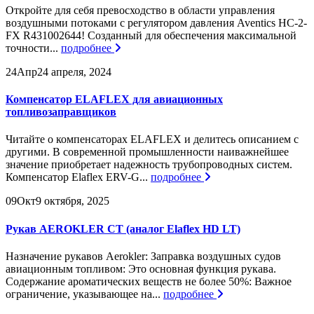
Откройте для себя превосходство в области управления
воздушными потоками с регулятором давления Aventics HC-2-
FX R431002644! Созданный для обеспечения максимальной
точности...
подробнее
24
Апр
24 апреля, 2024
Компенсатор ELAFLEX для авиационных
топливозаправщиков
Читайте о компенсаторах ELAFLEX и делитесь описанием с
другими. В современной промышленности наиважнейшее
значение приобретает надежность трубопроводных систем.
Компенсатор Elaflex ERV-G...
подробнее
09
Окт
9 октября, 2025
Рукав AEROKLER CT (аналог Elaflex HD LT)
Назначение рукавов Aerokler: Заправка воздушных судов
авиационным топливом: Это основная функция рукава.
Содержание ароматических веществ не более 50%: Важное
ограничение, указывающее на...
подробнее