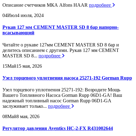
Описание счетчиков МКА Alfons HAAR
подробнее
04
Июл
4 июля, 2024
Рукав 127 мм CEMENT MASTER SD 8 бар напорно-
всасывающий
Читайте о рукаве 127мм CEMENT MASTER SD 8 бар и
делитесь описанием с другими. Рукав 127 мм CEMENT
MASTER SD 8...
подробнее
15
Май
15 мая, 2026
Узел торцевого уплотнения насоса 25271-192 Gorman Rupp
Узел торцевого уплотнения 25271-192: Возродите Мощь
Вашего Топливного Насоса Gorman Rupp 06D1-GA! Ваш
надежный топливный насос Gorman Rupp 06D1-GA
заслуживает только...
подробнее
08
Май
8 мая, 2026
Регулятор давления Aventics HC-2-FX R431002644