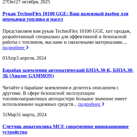
27
Окт
27 октября, 2025
Рукав TechnoFlex 10100 GGE: Ваш надежный выбор для
перекачки топлива и масел
Представляем вам рукав TechnoFlex 10100 GGE, хит продаж,
разработанный специально для эффективной и безопасной
работы с топливом, маслами и смазочными материалами....
подробнее
03
Апр
3 апреля, 2024
Барабан заземления автоматический БНЗА.30-К, БНЗА.30-
3Б (Аналог GAMMON)
Читайте о барабане заземления и делитесь описанием с
другими. В сфере безопасной эксплуатации
топливозаправочных автоцистерн большое значение имеет
использование надежных средств...
подробнее
31
Мар
31 марта, 2024
Счетчик авиатоплива МСЕ современное инновационное
устройство