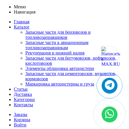
Меню
Навигация
Главная
Каталог
Запасные части для бензовозов и
топливозаправщиков
Запасные части к авиационным
топливозаправщикам
Рекуперация и нижний налив
Запасные части для битумовозов, нефтевозов,
кислотовозов
Элементы облицовки автоцистерн
Запасные части для цементовозов, муковозов,
кормовозов
Маркировка автоцистерны и груза
Статьи
Доставка
Категории
Контакты
Заказы
Корзина
Войти