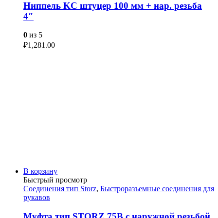
Ниппель KC штуцер 100 мм + нар. резьба
4″
0
из 5
₽
1,281.00
В корзину
Быстрый просмотр
Соединения тип Storz
,
Быстроразъемные соединения для
рукавов
Муфта тип STORZ 75B с наружной резьбой