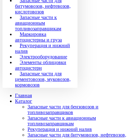
Запасные части для
битумовозов, нефтевозов,
кислотовозов
Запасные части к
авиационным
топливозаправщикам
Маркировка
автоцистерны и груза
Рекуперация и нижний
налив
Электрооборудование
Элементы облицовки
автоцистерн
Запасные части для
цементовозов, муковозов,
кормовозов
Главная
Каталог
Запасные части для бензовозов и
топливозаправщиков
Запасные части к авиационным
топливозаправщикам
Рекуперация и нижний налив
Запасные части для битумовозов, нефтевозов,