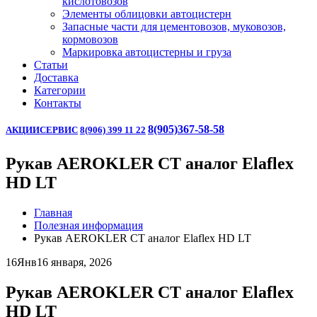
кислотовозов
Элементы облицовки автоцистерн
Запасные части для цементовозов, муковозов,
кормовозов
Маркировка автоцистерны и груза
Статьи
Доставка
Категории
Контакты
8(905)367-58-58
АКЦИИ
СЕРВИС
8(906) 399 11 22
Рукав AEROKLER CT аналог Elaflex
HD LT
Главная
Полезная информация
Рукав AEROKLER CT аналог Elaflex HD LT
16
Янв
16 января, 2026
Рукав AEROKLER CT аналог Elaflex
HD LT