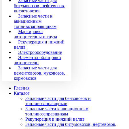
Запасные части для
битумовозов, нефтевозов,
кислотовозов
Запасные части к
авиационным
топливозаправщикам
Маркировка
автоцистерны и груза
Рекуперация и нижний
налив
Электрооборудование
Элементы облицовки
автоцистерн
Запасные части для
цементовозов, муковозов,
кормовозов
Главная
Каталог
Запасные части для бензовозов и
топливозаправщиков
Запасные части к авиационным
топливозаправщикам
Рекуперация и нижний налив
Запасные части для битумовозов, нефтевозов,