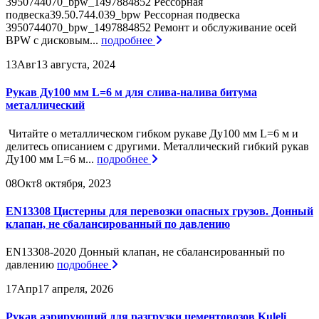
3950744070_bpw_1497884852 Рессорная
подвеска39.50.744.039_bpw Рессорная подвеска
3950744070_bpw_1497884852 Ремонт и обслуживание осей
BPW с дисковым...
подробнее
13
Авг
13 августа, 2024
Рукав Ду100 мм L=6 м для слива-налива битума
металлический
Читайте о металлическом гибком рукаве Ду100 мм L=6 м и
делитесь описанием с другими. Металлический гибкий рукав
Ду100 мм L=6 м...
подробнее
08
Окт
8 октября, 2023
EN13308 Цистерны для перевозки опасных грузов. Донный
клапан, не сбалансированный по давлению
EN13308-2020 Донный клапан, не сбалансированный по
давлению
подробнее
17
Апр
17 апреля, 2026
Рукав аэрирующий для разгрузки цементовозов Kuleli