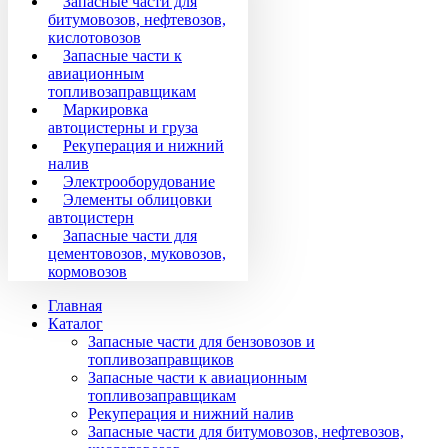
Запасные части для
битумовозов, нефтевозов,
кислотовозов
Запасные части к
авиационным
топливозаправщикам
Маркировка
автоцистерны и груза
Рекуперация и нижний
налив
Электрооборудование
Элементы облицовки
автоцистерн
Запасные части для
цементовозов, муковозов,
кормовозов
Главная
Каталог
Запасные части для бензовозов и
топливозаправщиков
Запасные части к авиационным
топливозаправщикам
Рекуперация и нижний налив
Запасные части для битумовозов, нефтевозов,