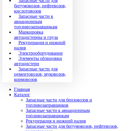
Запасные части для
битумовозов, нефтевозов,
кислотовозов
Запасные части к
авиационным
топливозаправщикам
Маркировка
автоцистерны и груза
Рекуперация и нижний
налив
Электрооборудование
Элементы облицовки
автоцистерн
Запасные части для
цементовозов, муковозов,
кормовозов
Главная
Каталог
Запасные части для бензовозов и
топливозаправщиков
Запасные части к авиационным
топливозаправщикам
Рекуперация и нижний налив
Запасные части для битумовозов, нефтевозов,