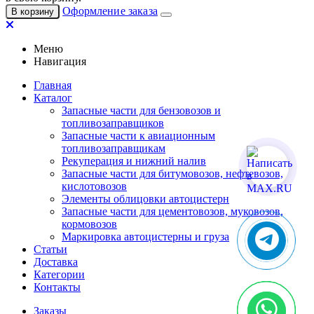
Оформление заказа
В корзину
Меню
Навигация
Главная
Каталог
Запасные части для бензовозов и
топливозаправщиков
Запасные части к авиационным
топливозаправщикам
Рекуперация и нижний налив
Запасные части для битумовозов, нефтевозов,
кислотовозов
Элементы облицовки автоцистерн
Запасные части для цементовозов, муковозов,
кормовозов
Маркировка автоцистерны и груза
Статьи
Доставка
Категории
Контакты
Заказы